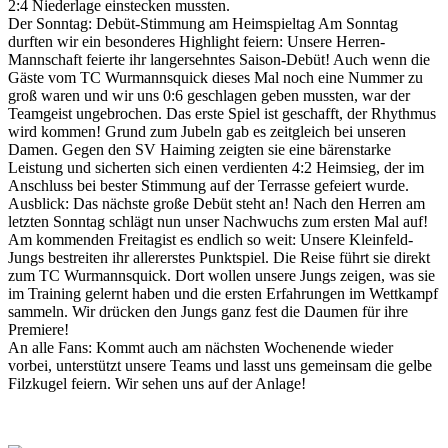
2:4 Niederlage einstecken mussten.
Der Sonntag: Debüt-Stimmung am Heimspieltag Am Sonntag
durften wir ein besonderes Highlight feiern: Unsere Herren-
Mannschaft feierte ihr langersehntes Saison-Debüt! Auch wenn die
Gäste vom TC Wurmannsquick dieses Mal noch eine Nummer zu
groß waren und wir uns 0:6 geschlagen geben mussten, war der
Teamgeist ungebrochen. Das erste Spiel ist geschafft, der Rhythmus
wird kommen! Grund zum Jubeln gab es zeitgleich bei unseren
Damen. Gegen den SV Haiming zeigten sie eine bärenstarke
Leistung und sicherten sich einen verdienten 4:2 Heimsieg, der im
Anschluss bei bester Stimmung auf der Terrasse gefeiert wurde.
Ausblick: Das nächste große Debüt steht an! Nach den Herren am
letzten Sonntag schlägt nun unser Nachwuchs zum ersten Mal auf!
Am kommenden Freitagist es endlich so weit: Unsere Kleinfeld-
Jungs bestreiten ihr allererstes Punktspiel. Die Reise führt sie direkt
zum TC Wurmannsquick. Dort wollen unsere Jungs zeigen, was sie
im Training gelernt haben und die ersten Erfahrungen im Wettkampf
sammeln. Wir drücken den Jungs ganz fest die Daumen für ihre
Premiere!
An alle Fans: Kommt auch am nächsten Wochenende wieder
vorbei, unterstützt unsere Teams und lasst uns gemeinsam die gelbe
Filzkugel feiern. Wir sehen uns auf der Anlage!