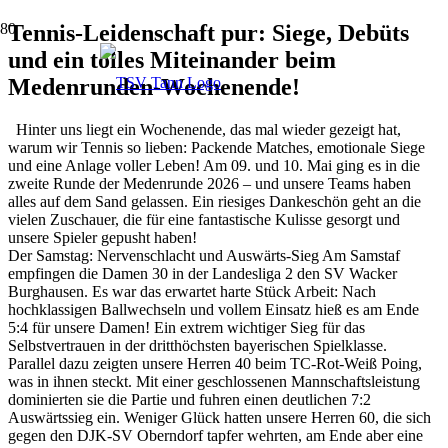
Tennis-Leidenschaft pur: Siege, Debüts
und ein tolles Miteinander beim
Medenrunden-Wochenende!
Hinter uns liegt ein Wochenende, das mal wieder gezeigt hat,
warum wir Tennis so lieben: Packende Matches, emotionale Siege
und eine Anlage voller Leben! Am 09. und 10. Mai ging es in die
zweite Runde der Medenrunde 2026 – und unsere Teams haben
alles auf dem Sand gelassen. Ein riesiges Dankeschön geht an die
vielen Zuschauer, die für eine fantastische Kulisse gesorgt und
unsere Spieler gepusht haben!
Der Samstag: Nervenschlacht und Auswärts-Sieg Am Samstaf
empfingen die Damen 30 in der Landesliga 2 den SV Wacker
Burghausen. Es war das erwartet harte Stück Arbeit: Nach
hochklassigen Ballwechseln und vollem Einsatz hieß es am Ende
5:4 für unsere Damen! Ein extrem wichtiger Sieg für das
Selbstvertrauen in der dritthöchsten bayerischen Spielklasse.
Parallel dazu zeigten unsere Herren 40 beim TC-Rot-Weiß Poing,
was in ihnen steckt. Mit einer geschlossenen Mannschaftsleistung
dominierten sie die Partie und fuhren einen deutlichen 7:2
Auswärtssieg ein. Weniger Glück hatten unsere Herren 60, die sich
gegen den DJK-SV Oberndorf tapfer wehrten, am Ende aber eine