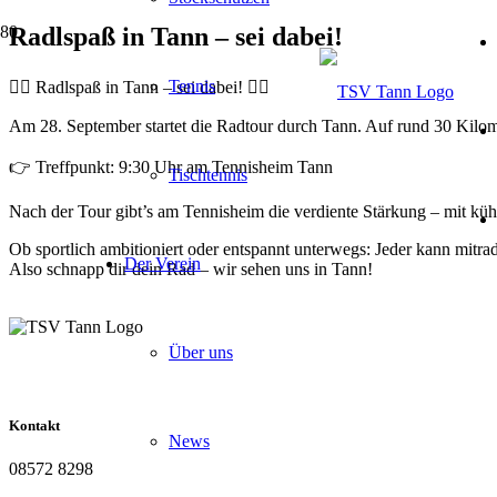
Radlspaß in Tann – sei dabei!
Tennis
🚴‍♀️ Radlspaß in Tann – sei dabei! 🚴‍♂️
Am 28. September startet die Radtour durch Tann. Auf rund 30 Kil
👉 Treffpunkt: 9:30 Uhr am Tennisheim Tann
Tischtennis
Nach der Tour gibt’s am Tennisheim die verdiente Stärkung – mit kü
Ob sportlich ambitioniert oder entspannt unterwegs: Jeder kann mitra
Der Verein
Also schnapp dir dein Rad – wir sehen uns in Tann!
Über uns
Kontakt
News
08572 8298