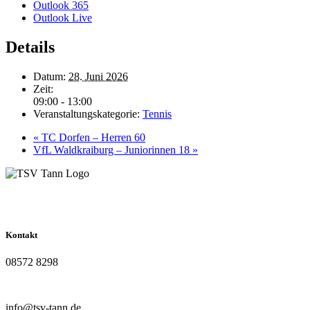
Outlook 365
Outlook Live
Details
Datum:
28. Juni 2026
Zeit:
09:00 - 13:00
Veranstaltungskategorie:
Tennis
«
TC Dorfen – Herren 60
VfL Waldkraiburg – Juniorinnen 18
»
Kontakt
08572 8298
info@tsv-tann.de