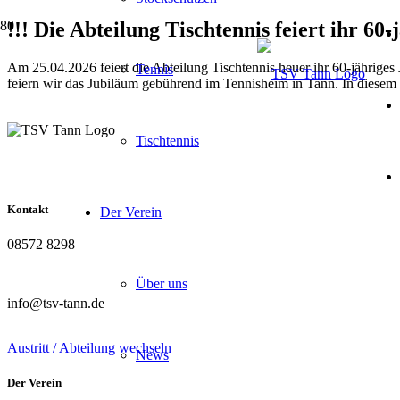
!!! Die Abteilung Tischtennis feiert ihr 60-
Am 25.04.2026 feiert die Abteilung Tischtennis heuer ihr 60-jährige
Tennis
feiern wir das Jubiläum gebührend im Tennisheim in Tann. In diesem Z
Tischtennis
Kontakt
Der Verein
08572 8298
Über uns
info@tsv-tann.de
Austritt / Abteilung wechseln
News
Der Verein